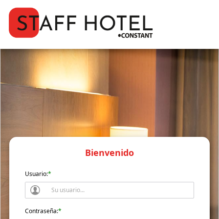
Bienvenido
Usuario:
*
Contraseña:
*